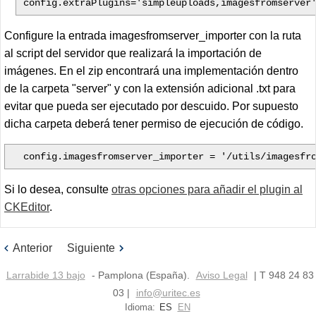
config.extraPlugins='simpleuploads,imagesfromserver
Configure la entrada imagesfromserver_importer con la ruta
al script del servidor que realizará la importación de
imágenes. En el zip encontrará una implementación dentro
de la carpeta "server" y con la extensión adicional .txt para
evitar que pueda ser ejecutado por descuido. Por supuesto
dicha carpeta deberá tener permiso de ejecución de código.
config.imagesfromserver_importer = '/utils/imagesfro
Si lo desea, consulte
otras opciones para añadir el plugin al
CKEditor
.
Anterior
Siguiente
Larrabide 13 bajo
- Pamplona (España).
Aviso Legal
| T 948 24 83
03 |
info@uritec.es
Idioma:
ES
EN