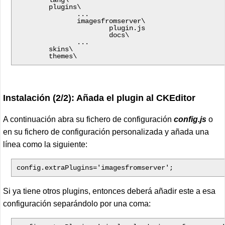
        lang\

        plugins\

               ...

               imagesfromserver\

                       plugin.js

                       docs\

               ...

        skins\

        themes\
Instalación (2/2): Añada el plugin al CKEditor
A continuación abra su fichero de configuración
config.js
o
en su fichero de configuración personalizada y añada una
línea como la siguiente:
config.extraPlugins='imagesfromserver';
Si ya tiene otros plugins, entonces deberá añadir este a esa
configuración separándolo por una coma: