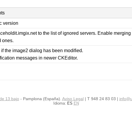
ts
ic version
eholdit.imgix.net to the list of ignored servers. Enable merging
d ones.
 if the image2 dialog has been modified.
fication messages in newer CKEditor.
de 13 bajo
- Pamplona (España).
Aviso Legal
| T 948 24 83 03 |
info@u
Idioma:
ES
EN