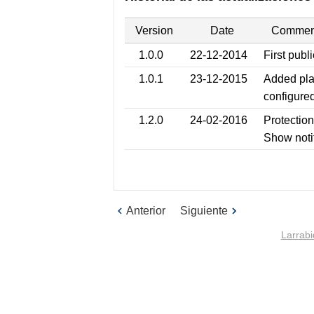
Version
Date
Commen
1.0.0
22-12-2014
First publ
1.0.1
23-12-2015
Added plac
configure
1.2.0
24-02-2016
Protection
Show noti
Anterior
Siguiente
Larrabi